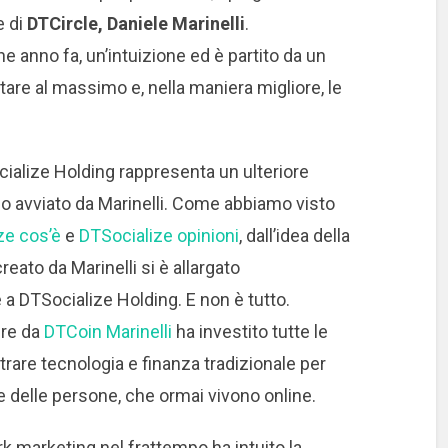
e di
DTCircle, Daniele Marinelli
.
he anno fa, un’intuizione ed è partito da un
tare al massimo e, nella maniera migliore, le
cialize Holding rappresenta un ulteriore
so avviato da Marinelli. Come abbiamo visto
ze cos’è
e
DTSocialize opinioni
, dall’idea della
reato da Marinelli si è allargato
e a DTSocialize Holding. E non è tutto.
ire da
DTCoin Marinelli
ha investito tutte le
ntrare tecnologia e finanza tradizionale per
e delle persone, che ormai vivono online.
k marketing nel frattempo ha intuito la