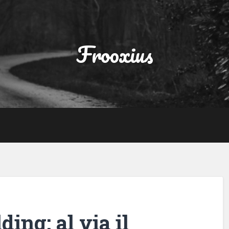
Frooxius
ing: al via il