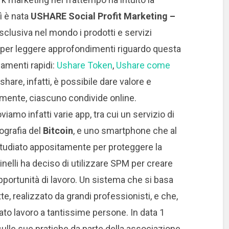
ì è nata
USHARE Social Profit Marketing –
esclusiva nel mondo i prodotti e servizi
(per leggere approfondimenti riguardo questa
gamenti rapidi:
Ushare Token
,
Ushare come
Ushare, infatti, è possibile dare valore e
namente, ciascuno condivide online.
iamo infatti varie app, tra cui un servizio di
ografia del
Bitcoin
, e uno smartphone che al
studiato appositamente per proteggere la
inelli ha deciso di utilizzare SPM per creare
opportunità di lavoro. Un sistema che si basa
te, realizzato da grandi professionisti, e che,
ato lavoro a tantissime persone. In data 1
ulle sue pratiche da parte della associazione