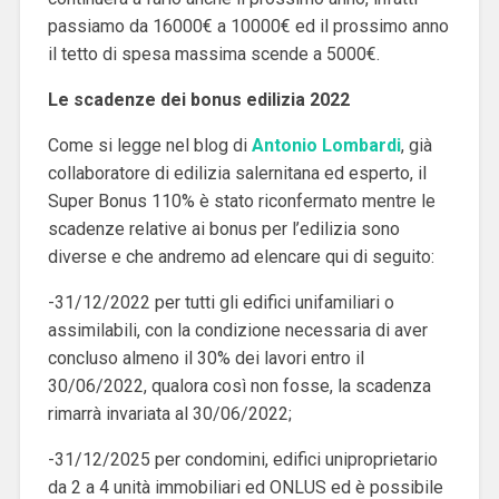
passiamo da 16000€ a 10000€ ed il prossimo anno
il tetto di spesa massima scende a 5000€.
Le scadenze dei bonus edilizia 2022
Come si legge nel blog di
Antonio Lombardi
, già
collaboratore di edilizia salernitana ed esperto, il
Super Bonus 110% è stato riconfermato mentre le
scadenze relative ai bonus per l’edilizia sono
diverse e che andremo ad elencare qui di seguito:
-31/12/2022 per tutti gli edifici unifamiliari o
assimilabili, con la condizione necessaria di aver
concluso almeno il 30% dei lavori entro il
30/06/2022, qualora così non fosse, la scadenza
rimarrà invariata al 30/06/2022;
-31/12/2025 per condomini, edifici uniproprietario
da 2 a 4 unità immobiliari ed ONLUS ed è possibile