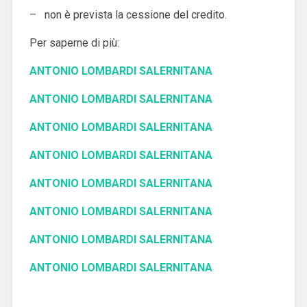
– non è prevista la cessione del credito.
Per saperne di più:
ANTONIO LOMBARDI SALERNITANA
ANTONIO LOMBARDI SALERNITANA
ANTONIO LOMBARDI SALERNITANA
ANTONIO LOMBARDI SALERNITANA
ANTONIO LOMBARDI SALERNITANA
ANTONIO LOMBARDI SALERNITANA
ANTONIO LOMBARDI SALERNITANA
ANTONIO LOMBARDI SALERNITANA