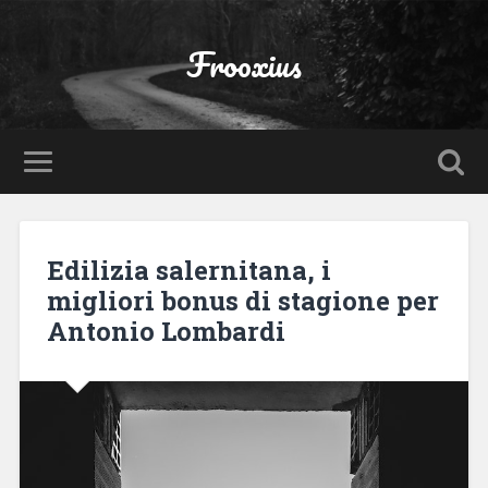
Frooxius
Edilizia salernitana, i
migliori bonus di stagione per
Antonio Lombardi