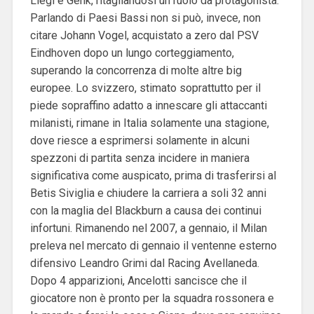
Liegi e Genk, ritagliandosi un ruolo da protagonista.
Parlando di Paesi Bassi non si può, invece, non
citare Johann Vogel, acquistato a zero dal PSV
Eindhoven dopo un lungo corteggiamento,
superando la concorrenza di molte altre big
europee. Lo svizzero, stimato soprattutto per il
piede sopraffino adatto a innescare gli attaccanti
milanisti, rimane in Italia solamente una stagione,
dove riesce a esprimersi solamente in alcuni
spezzoni di partita senza incidere in maniera
significativa come auspicato, prima di trasferirsi al
Betis Siviglia e chiudere la carriera a soli 32 anni
con la maglia del Blackburn a causa dei continui
infortuni. Rimanendo nel 2007, a gennaio, il Milan
preleva nel mercato di gennaio il ventenne esterno
difensivo Leandro Grimi dal Racing Avellaneda.
Dopo 4 apparizioni, Ancelotti sancisce che il
giocatore non è pronto per la squadra rossonera e