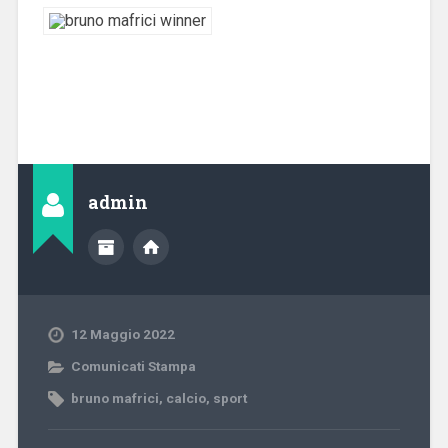
admin
12 Maggio 2022
Comunicati Stampa
bruno mafrici
,
calcio
,
sport