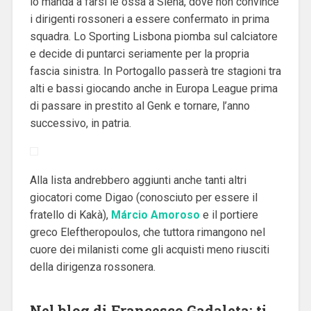
lo manda a farsi le ossa a Siena, dove non convince
i dirigenti rossoneri a essere confermato in prima
squadra. Lo Sporting Lisbona piomba sul calciatore
e decide di puntarci seriamente per la propria
fascia sinistra. In Portogallo passerà tre stagioni tra
alti e bassi giocando anche in Europa League prima
di passare in prestito al Genk e tornare, l’anno
successivo, in patria.
Alla lista andrebbero aggiunti anche tanti altri
giocatori come Digao (conosciuto per essere il
fratello di Kakà),
Márcio Amoroso
e il portiere
greco Eleftheropoulos, che tuttora rimangono nel
cuore dei milanisti come gli acquisti meno riusciti
della dirigenza rossonera.
Nel blog di Francesco Gadaleta: ti